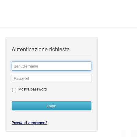
Autenticazione richiesta
Inserire
il
nome
Inserire
dell'utente
la
Mostra password
password
Login
Passwort vergessen?